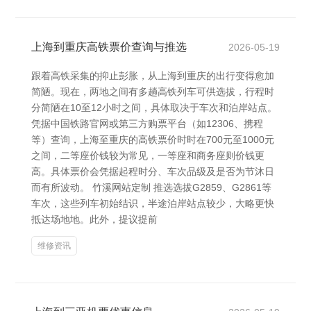
上海到重庆高铁票价查询与推选
2026-05-19
跟着高铁采集的抑止彭胀，从上海到重庆的出行变得愈加
简陋。现在，两地之间有多趟高铁列车可供选拔，行程时
分简陋在10至12小时之间，具体取决于车次和泊岸站点。
凭据中国铁路官网或第三方购票平台（如12306、携程
等）查询，上海至重庆的高铁票价时时在700元至1000元
之间，二等座价钱较为常见，一等座和商务座则价钱更
高。具体票价会凭据起程时分、车次品级及是否为节沐日
而有所波动。 竹溪网站定制 推选选拔G2859、G2861等
车次，这些列车初始结识，半途泊岸站点较少，大略更快
抵达场地地。此外，提议提前
维修资讯