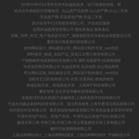
NURSURAT|分享所见所学的编程技术、技巧和项目经验，帮
哈尔滨市南岗区抖宿服饰店
白山房产信息网-白山房产网-白山二手房
开远房产网-开远房地产网-开远二手房
四川依丹平行汽车租赁有限公司、汽车租赁服务
合肥尚诚盈商贸有限公司 预包装食品 散装食品
铝板_铝带_铝箔_电子电容器箔生产_湖南省邵东市兴皇铝业有限责任公司
重庆佳尔珠家居科技有限公司
徐州网站设计_网站建设公司_网站设计制作开发_seo优化
饲料牧草_粮油_农副产品_黑龙江夕恩兰商贸有限公司
宁波帕德安包装材料科技有限公司-捆扎包装胶带-拉伸缠绕膜
许昌海庆商贸有限公司 化妆品零售 玩具销售 办公用品销售
邢台网站定制_网站建设公司_网站设计制作建设_seo优化
信阳市艺贝机电有限公司-水泵-水泵风机-机电的销售
商城定制开发、商城系统开发、上海神千科技有限公司
餐饮管理 北京禾安华餐饮管理有限公司
实验室试剂及耗材|医疗器械销售|上海静君医学科技有限公司
宁波永兴鑫达新材料科技有限公司
清洁用具销售 上海甘蔷清洁用品有限公司
杭州美价科技有限公司
重庆侯如机电制造有限公司-机电设备及零部件研发
平湖市房地产经纪、房地产咨询、平湖市喆汉房地产经纪有限公司
建筑安装工程-市政工程-环保工程-舟山爱嘉建筑安装工程有限公司
郴州市振涤网络有限公司
上海品牌网站设计_上海品牌网站建设_上海品牌网站制作_宇涵科技公司