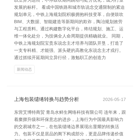
以立异为运转，不停鼓吹期间跳动与处分优化，成为行业
发展的标杆。 看成中国铁路和城市轨说念交通限制的紧迫
规划单元，中铁上海规划院积极拥抱科技变革，自便鼓吹
BIM、大数据、智能建造等新期间的欺诈，陶冶规划效劳
与工程质料。通过构建数字化平台，终结规划、施工、运
维一体化处分，为技俩全人命周期提供精确就业。 同期，
中铁上海规划院宝贵东说念主才培养与团队开垦，打造了
一支专科精、才能强、派头硬的高教化东说念主才戎行。
通过抓续开延期间立异行径，激勉职工的创造力
新闻动态
上海包装缱绻转换与趋势分析
2026-05-17
东营艾博特商贸 青岛水鲜生网络科技有限公司 连年来，跟
着糜掷升级和环保意志的进步，上海行为中国最具影响力
的交易城市之一，在包装缱绻边界展现出显耀的转换活
力。包装不仅是居品的阁下构成部分，更是品牌传递价值