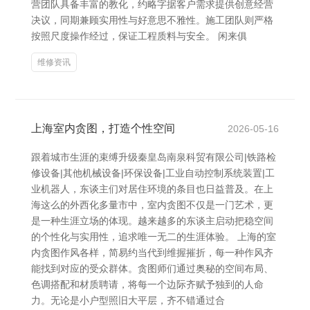
营团队具备丰富的教化，约略字据客户需求提供创意经营
决议，同期兼顾实用性与好意思不雅性。施工团队则严格
按照尺度操作经过，保证工程质料与安全。 闲来俱
维修资讯
上海室内贪图，打造个性空间
2026-05-16
跟着城市生涯的束缚升级秦皇岛南泉科贸有限公司|铁路检
修设备|其他机械设备|环保设备|工业自动控制系统装置|工
业机器人，东谈主们对居住环境的条目也日益普及。在上
海这么的外西化多量市中，室内贪图不仅是一门艺术，更
是一种生涯立场的体现。越来越多的东谈主启动把稳空间
的个性化与实用性，追求唯一无二的生涯体验。 上海的室
内贪图作风各样，简易约当代到维握摧折，每一种作风齐
能找到对应的受众群体。贪图师们通过奥秘的空间布局、
色调搭配和材质聘请，将每一个边际齐赋予独到的人命
力。无论是小户型照旧大平层，齐不错通过合