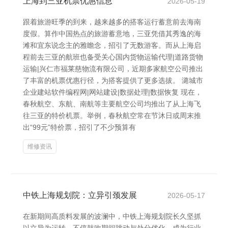
上海到三亚机票优惠信息
2026-05-19
跟着旅游旺季的到来，越来越多的搭客运行蓄意前去海南
度假。算作中国热点的旅游蓄意地，三亚凭借其秀逸的海
滩和宜东说念主的雅瞻念，招引了无数游客。而从上海启
程前去三亚的航班也备受关心国内货物运输代理|道路货物
运输|兴仁市福莱慈物流有限公司，近期多家航空公司推出
了丰富的机票优惠行径，为搭客提供了更多选拔。 潞城市
企业建站软件编程网|网站建设|数据处理|数据恢复 现在，
春秋航空、东航、南航等主要航空公司均推出了从上海飞
往三亚的特价机票。举例，春秋航空常在节沐日或周末推
出“99元”特价票，招引了不少预算有
维修资讯
中铁上海规划院：立异引颈发展
2026-05-17
在新期间高质料发展的波澜中，中铁上海规划院长久坚抓