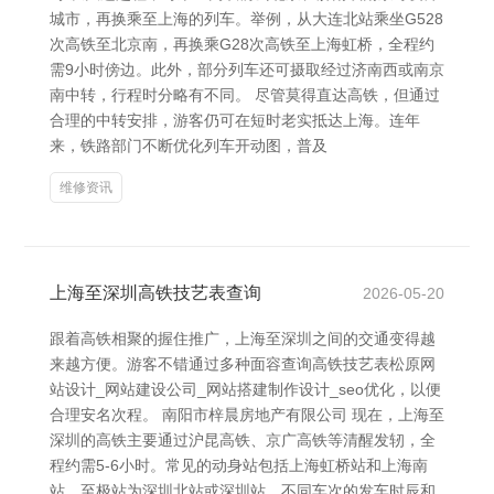
城市，再换乘至上海的列车。举例，从大连北站乘坐G528
次高铁至北京南，再换乘G28次高铁至上海虹桥，全程约
需9小时傍边。此外，部分列车还可摄取经过济南西或南京
南中转，行程时分略有不同。 尽管莫得直达高铁，但通过
合理的中转安排，游客仍可在短时老实抵达上海。连年
来，铁路部门不断优化列车开动图，普及
维修资讯
上海至深圳高铁技艺表查询
2026-05-20
跟着高铁相聚的握住推广，上海至深圳之间的交通变得越
来越方便。游客不错通过多种面容查询高铁技艺表松原网
站设计_网站建设公司_网站搭建制作设计_seo优化，以便
合理安名次程。 南阳市梓晨房地产有限公司 现在，上海至
深圳的高铁主要通过沪昆高铁、京广高铁等清醒发轫，全
程约需5-6小时。常见的动身站包括上海虹桥站和上海南
站，至极站为深圳北站或深圳站。不同车次的发车时辰和