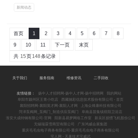
新闻动态
首页
1
2
3
4
5
6
7
8
9
10
11
下一页
末页
共
15
页
148
条记录
关于我们
服务指南
维修资讯
二手回收
友情链接：
扬中人才招聘网-扬中人才网-扬中招聘网
我的网站
阜阳市颍州区王青小吃店
西藏驰彩信息技术股份有限公司 - 首页
襄阳招聘网-襄阳英才网-襄阳人才网
上海众烽康科技有限公司
菏泽泵阀网_泵阀门_制造供应泵阀门
阜南县苗集镇煜阳卫浴店
淮安大成特钢有限公司-官网
阳新县易梦网络工作室
新吴区损惯飞机股份公司
无锡瑞霖雪商贸有限公司
广东鸿威会展集团
重庆毛毛虫电子商务有限公司-重庆毛毛虫电子商务有限公司
宅人网 - 天巢技术宅威武