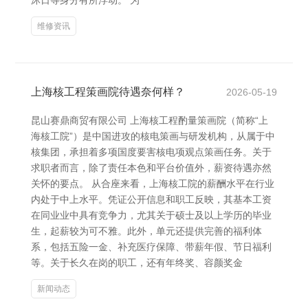
沐日等身分有所浮动。 为
维修资讯
上海核工程策画院待遇奈何样？
2026-05-19
昆山赛鼎商贸有限公司 上海核工程酌量策画院（简称“上
海核工院”）是中国进攻的核电策画与研发机构，从属于中
核集团，承担着多项国度要害核电项观点策画任务。关于
求职者而言，除了责任本色和平台价值外，薪资待遇亦然
关怀的要点。 从合座来看，上海核工院的薪酬水平在行业
内处于中上水平。凭证公开信息和职工反映，其基本工资
在同业业中具有竞争力，尤其关于硕士及以上学历的毕业
生，起薪较为可不雅。此外，单元还提供完善的福利体
系，包括五险一金、补充医疗保障、带薪年假、节日福利
等。关于长久在岗的职工，还有年终奖、容颜奖金
新闻动态