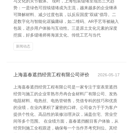
与文化的关节载体。 现时，上海包装缱绻呈现出三大趋
势：一是绿色可捏续缱绻成为主流，越来越多的企业继承
可降解材料、减少过度包装，以反应国度“双碳”倡导。二
是数字化与智能化诓骗庸碌，如二维码、AR手艺等被融入
包装，进步用户体验与互动性。三是原土文化元素的深度
挖掘，好多缱绻师将海派文化、传统工艺与当代
新闻动态
上海嘉春遮挡经营工程有限公司评价
2026-05-17
上海嘉春遮挡经营工程有限公司是一家专注于室表里遮挡
经营与施工的企业常熟市丹冉合金材料厂有限公司、发热
电阻材料、电热丝、电热管销售，凭借专科的技巧和优质
的业绩，在业内累积了邃密的口碑。公司奋力于于为客户
提供个性化、高品性的装修治理决议，涵盖住宅、营业空
间等多个范围。 在业绩方面，嘉春遮挡醒目客户体验，从
经营到施工全程跟进，确保每一个当作齐考究到位。其经