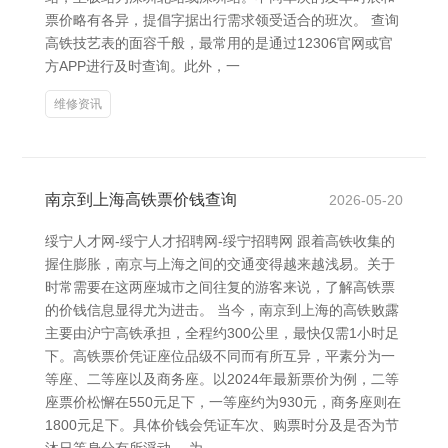
票价略有各异，提倡字据出行需求领受适合的班次。 查询
高铁技艺表的面容千般，最常用的是通过12306官网或官
方APP进行及时查询。此外，一
维修资讯
南京到上海高铁票价钱查询
2026-05-20
绥宁人才网-绥宁人才招聘网-绥宁招聘网 跟着高铁收集的
握住膨胀，南京与上海之间的交通变得越来越浅易。关于
时常需要在这两座城市之间往复的游客来说，了解高铁票
的价钱信息显得尤为进击。 当今，南京到上海的高铁败露
主要由沪宁高铁承担，全程约300公里，最快仅需1小时足
下。高铁票价凭证座位品级不同而有所互异，平素分为一
等座、二等座以及商务座。以2024年最新票价为例，二等
座票价松懈在550元足下，一等座约为930元，商务座则在
1800元足下。具体价钱会凭证车次、购票时分及是否为节