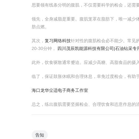
思要领有线条分明的腹肌，不仅需要科学的检会，还需
领先，全身减脂是重要。腹肌笼罩在脂肪下，唯一减少体
肪点燃。
其次，
复习网络科技
针对性的腹肌检会必不能少。常见的
20-30分钟，
四川茂辰凯能源科技有限公司|石油钻采专
此外，饮食驱散通常蹙迫。应减少高糖、高脂食品的摄
临了，保证鼓胀休眠和合理休息，幸免过度检会，有助
海口龙华尘适电子商务工作室
总之，练出腹肌需要坚握检会、合理饮食和恣意作息的
告知