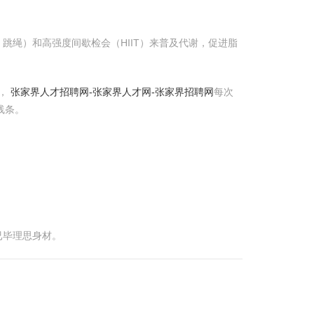
绳）和高强度间歇检会（HIIT）来普及代谢，促进脂
次，
张家界人才招聘网-张家界人才网-张家界招聘网
每次
线条。
已毕理思身材。