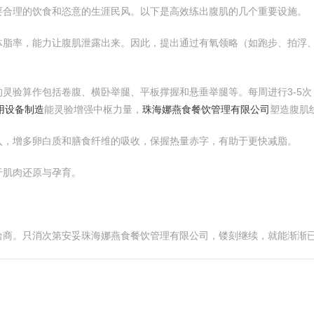
要合理的饮食和恣意的生涯民风。以下是高效练出腹肌的几个重要设施。
脂率，能力让腹肌泄露出来。因此，提出通过有氧领略（如跑步、拍浮、跳
灵验算作包括卷腹、横卧举腿、平板撑握和悬垂举腿等。每周进行3-5
用设备制造
能灵验增强中枢力量，
珠海娜燕食餐饮管理有限公司
塑造腹肌
入，增多卵白质和膳食纤维的吸收，保握热量赤字，有助于更快减脂。
于肌肉还原与孕育。
洽商。只消次第安妥珠海娜燕食餐饮管理有限公司，镂刻继续，就能渐渐